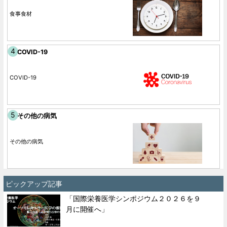
食事食材
COVID-19
COVID-19
その他の病気
その他の病気
ピックアップ記事
「国際栄養医学シンポジウム２０２６を９
月に開催へ」