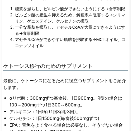
糖質を減らし、ピルビン酸ができないようにする→食事制限
ピルビン酸の産生を抑えるため、解糖系を阻害する→シリマ
リン、ゲニステイン、ケルセチンの摂取
十分な脂肪を摂取し、アセチルCoAが大量にできるようにす
る→食事制限
アセチルCoAができやすい脂肪を摂取する→MCTオイル、コ
コナッツオイル
ケトーシス移行のためのサプリメント
最後に、ケトーシスになるために役立つサプリメントをご紹介
します。
αリポ酸：300mgずつ毎食後、1日900mg。R型の場合は
100～200mgずつ1日300～600mg。
アルギニン：1日9g (1回3gを3回)。
ケルセチン：1日1500mg(毎食後500mgずつ)
EPA：青魚をよく食べる場合は必要なし。そうでない場合