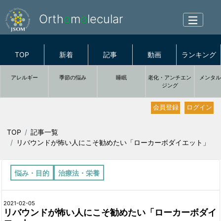
Orth
o
m
o
lecular
TOP
新着
記事
動画
ランキング
アレルギー
季節の悩み
睡眠
老化・アンチエン
メンタ
ジング
会員登録
ログイン
TOP
記事一覧
リバウンドが怖い人にこそ勧めたい「ローカーボダイエット」
悩み・目的
治療法・栄養
2021-02-05
リバウンドが怖い人にこそ勧めたい「ローカーボダイ