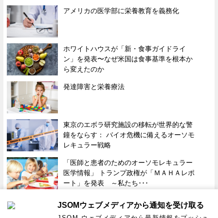
アメリカの医学部に栄養教育を義務化
ホワイトハウスが「新・食事ガイドライ
ン」を発表〜なぜ米国は食事基準を根本か
ら変えたのか
発達障害と栄養療法
東京のエボラ研究施設の移転が世界的な警
鐘をならす： バイオ危機に備えるオーソモ
レキュラー戦略
「医師と患者のためのオーソモレキュラー
医学情報」 トランプ政権が「ＭＡＨＡレポ
ート」を発表 ～私たち･･･
JSOMウェブメディアから通知を受け取る
| プライバシーポリシー |
サイトマップ |
運営者情報 |
お問い合わせ |
JSOM ウェブメディアから最新情報をプッシュ