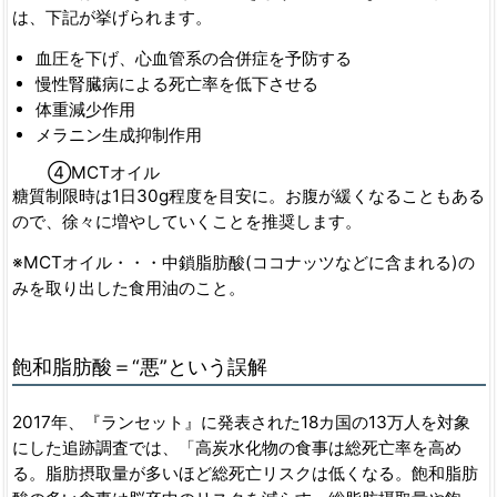
は、下記が挙げられます。
血圧を下げ、心血管系の合併症を予防する
慢性腎臓病による死亡率を低下させる
体重減少作用
メラニン生成抑制作用
④MCTオイル
糖質制限時は1日30g程度を目安に。お腹が緩くなることもある
ので、徐々に増やしていくことを推奨します。
※MCTオイル・・・中鎖脂肪酸(ココナッツなどに含まれる)の
みを取り出した食用油のこと。
飽和脂肪酸＝“悪”という誤解
2017年、『ランセット』に発表された18カ国の13万人を対象
にした追跡調査では、「高炭水化物の食事は総死亡率を高め
る。脂肪摂取量が多いほど総死亡リスクは低くなる。飽和脂肪