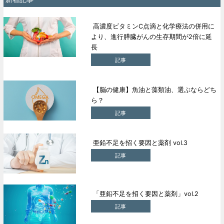
高濃度ビタミンC点滴と化学療法の併用に
より、進行膵臓がんの生存期間が2倍に延
長
記事
【脳の健康】魚油と藻類油、選ぶならどち
ら？
記事
亜鉛不足を招く要因と薬剤 vol.3
記事
「亜鉛不足を招く要因と薬剤」vol.2
記事