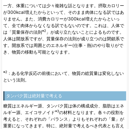
一方、体重については少々複雑な話となります。摂取カロリー
が300kcal増えたからといって、そのまま肉体になる訳ではあ
りません。また、消費カロリーが300kcal増えたからといっ
て、全て肉体からなくなる訳でもないのです。これは、人体で
※2
は「質量保存の法則
」が成り立たないことによるものです。
人体は開放系ですが、質量保存の法則が成り立つのは閉鎖系で
す。開放系では周囲とのエネルギー(仕事・熱)のやり取りがで
き、物質の移動も可能となります。
※2
：ある化学反応の前後において、物質の総質量は変化しない
という法則。
タンパク質は絶対量で考える
糖質はエネルギー源、タンパク質は体の構成成分、脂肪はエネ
※3
ルギー源、エイコサノイド
の材料となります。各々の役割を
考えると、それぞれの「バランス」よりもそれぞれの「量」が
重要になってきます。特に、絶対量で考えるべき代表とも言え