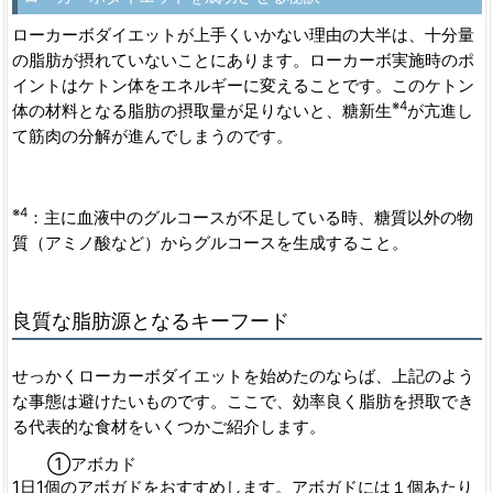
ローカーボダイエットが上手くいかない理由の大半は、十分量
の脂肪が摂れていないことにあります。ローカーボ実施時のポ
イントはケトン体をエネルギーに変えることです。このケトン
※4
体の材料となる脂肪の摂取量が足りないと、糖新生
が亢進し
て筋肉の分解が進んでしまうのです。
※4
：主に血液中のグルコースが不足している時、糖質以外の物
質（アミノ酸など）からグルコースを生成すること。
良質な脂肪源となるキーフード
せっかくローカーボダイエットを始めたのならば、上記のよう
な事態は避けたいものです。ここで、効率良く脂肪を摂取でき
る代表的な食材をいくつかご紹介します。
①アボカド
1日1個のアボガドをおすすめします。アボガドには１個あたり