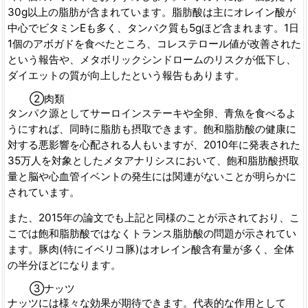
30g以上の脂肪が含まれています。脂肪酸は主にオレイン酸が
中心でビタミンEも多く、タンパク質も5gほど含まれます。1日
1個のアボガドを食べたところ、コレステロール値が改善された
という報告や、メタボリックシンドロームのリスクが低下し、
ダイエットの質が向上したという報告もあります。
②肉類
タンパク源としてサーロインステーキや全卵、青魚を食べるよ
うにすれば、同時に脂肪も摂取できます。飽和脂肪酸の健康に
対する悪影響を心配される人もいますが、2010年に発表された
35万人を対象としたメタアナリシスにおいて、飽和脂肪酸摂取
量と脳や心血管イベントの発生には関連がないことが明らかに
されています。
また、2015年の論文でも上記と同様のことが示されており、こ
こでは飽和脂肪酸ではなくトランス脂肪酸の問題が示されてい
ます。豚肉(特にイベリコ豚)はオレイン酸含有量が多く、全体
の半分ほどになります。
③ナッツ
ナッツには様々な効果が期待できます。代表的な作用として