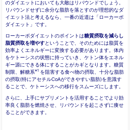
のダイエットにおいても大敵はリバウンドでしょう。
リバウンドせずに余分な脂肪を落とすのが理想的なダ
イエット法と考えるなら、一番の近道は「ローカーボ
ダイエット」です。
ローカーボダイエットのポイントは
糖質摂取を減らし
脂質摂取を増やす
ということで、そのためには脂質を
効率よくエネルギーに変換する必要があります。体内
をケトーシスの状態に持っていき、ケトン体をエネル
ギー源にできる体にすることがカギとなります。糖質
※1
制限、解糖系
を阻害する食べ物の摂取、十分な脂肪
の摂取(特にアセチルCoAができやすい脂肪)を意識す
ることで、ケトーシスへの移行をスムーズにします。
さらに、上手にサプリメントを活用することでより効
率良く脂肪を燃焼させ、リバウンドを起こさずに痩せ
ることができます。