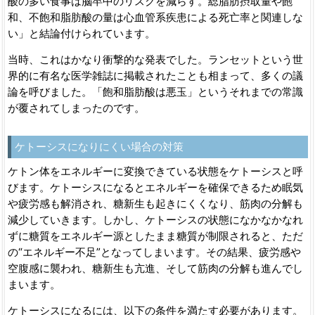
酸の多い食事は脳卒中のリスクを減らす。総脂肪摂取量や飽
和、不飽和脂肪酸の量は心血管系疾患による死亡率と関連しな
い」と結論付けられています。
当時、これはかなり衝撃的な発表でした。ランセットという世
界的に有名な医学雑誌に掲載されたことも相まって、多くの議
論を呼びました。「飽和脂肪酸は悪玉」というそれまでの常識
が覆されてしまったのです。
ケトーシスになりにくい場合の対策
ケトン体をエネルギーに変換できている状態をケトーシスと呼
びます。ケトーシスになるとエネルギーを確保できるため眠気
や疲労感も解消され、糖新生も起きにくくなり、筋肉の分解も
減少していきます。しかし、ケトーシスの状態になかなかなれ
ずに糖質をエネルギー源としたまま糖質が制限されると、ただ
の“エネルギー不足”となってしまいます。その結果、疲労感や
空腹感に襲われ、糖新生も亢進、そして筋肉の分解も進んでし
まいます。
ケトーシスになるには、以下の条件を満たす必要があります。