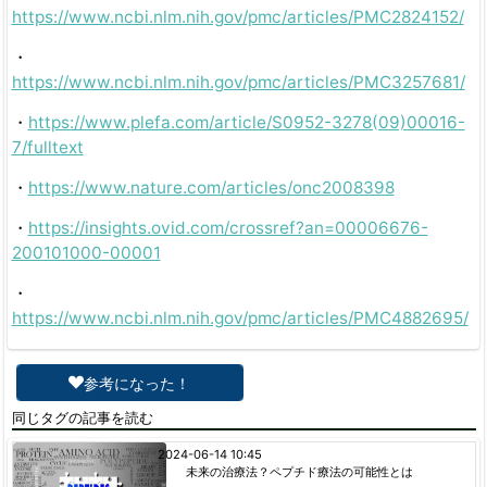
https://www.ncbi.nlm.nih.gov/pmc/articles/PMC2824152/
・
https://www.ncbi.nlm.nih.gov/pmc/articles/PMC3257681/
・
https://www.plefa.com/article/S0952-3278(09)00016-
7/fulltext
・
https://www.nature.com/articles/onc2008398
・
https://insights.ovid.com/crossref?an=00006676-
200101000-00001
・
https://www.ncbi.nlm.nih.gov/pmc/articles/PMC4882695/
参考になった！
同じタグの記事を読む
2024-06-14 10:45
未来の治療法？ペプチド療法の可能性とは