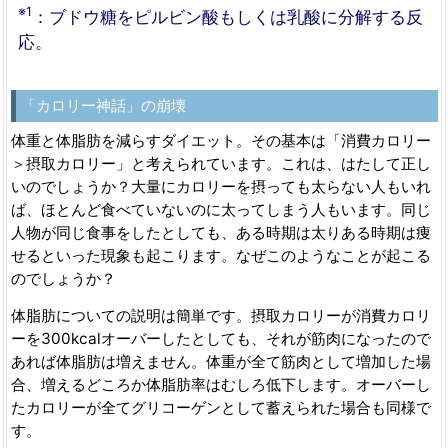
※1
：ブドウ糖をピルビン酸もしくは乳酸に分解する反
応。
「カロリー神話」の崩壊
体重と体脂肪を減らすダイエット。その基本は「消費カロリー
＞摂取カロリー」と考えられています。これは、はたして正し
いのでしょうか？大量にカロリーを摂っても太らない人もいれ
ば、ほとんど食べていないのに太ってしまう人もいます。同じ
人物が同じ食事をしたとしても、ある時期は太りある時期は痩
せるといった現象も起こります。なぜこのようなことが起こる
のでしょうか？
体脂肪についての説明は簡単です。摂取カロリーが消費カロリ
ーを300kcalオーバーしたとしても、それが筋肉になったので
あれば体脂肪は増えません。体重が全て筋肉として増加した場
合、増えるどころか体脂肪率はむしろ低下します。オーバーし
たカロリーが全てグリコーゲンとして蓄えられた場合も同様で
す。