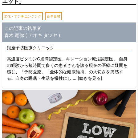
エット」
老化・アンチエンジング
食事食材
この記事の執筆者
青木 竜弥 ( アオキ タツヤ )
銀座予防医療クリニック
高濃度ビタミンC点滴認定医。キレーション療法認定医。 自身
の経験から短時間で多くの患者さんを診る現在の医療に疑問を
感じ、「予防医療」「全体的な健康維持」の大切さを痛感す
る。自身の睡眠・生活を犠牲にし
... [続きを見る]