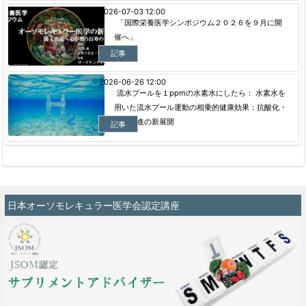
2026-07-03 12:00
「国際栄養医学シンポジウム２０２６を９月に開
催へ」
記事
2026-06-26 12:00
流水プールを１ppmの水素水にしたら： 水素水を
用いた流水プール運動の相乗的健康効果：抗酸化・
代謝促進の新展開
記事
日本オーソモレキュラー医学会認定講座