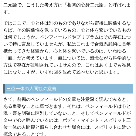
二元論で、こうした考え方は「相関的心身二元論」と呼ばれま
す。
ではここで、心と体は別のものでありながら密接に関係するな
らば、その関係性を保っているもの、心と体を繋いでいるもの
は何でしょうか。ペンフィールドやプリブラムはその存在につ
いて特に言及していませんが、私はこれまで合気系武術に長年
携わってきた経験から、心と体を繋いでいるのは、いわゆる
「氣」だと考えています。氣については、残念ながら科学的な
方法で存在が証明されていませんので、これはあくまでも私見
にはなりますが、いずれ回を改めて述べたいと思います。
三位一体の人間観の意義
さて、前掲のペンフィールドの文章を注意深く読んでみると、
ある重要なことに気づきます。それは、ペンフィールドは心と
魂・霊を明確に区別していないこと、そしてペンフィールドが
文中で心と呼んでいるのは、ボディ・マインド・スピリット三
位一体の人間観と照らし合わせた場合には、スピリットに近い
概念であることです。