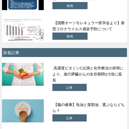
動画
【国際オーソモレキュラー医学会より】新
型コロナウイルス感染予防について
動画
新着記事
高濃度ビタミンC点滴と化学療法の併用に
より、進行膵臓がんの生存期間が2倍に延
長
記事
【脳の健康】魚油と藻類油、選ぶならどち
ら？
記事