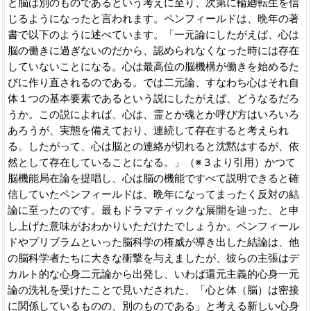
と脳は別のものであるという考えに至り、次第に輪廻転生を信
じるようになったと言われます。ペンフィールドは、晩年の著
書で以下のように述べています。「一元論にしたがえば、心は
脳の働きに過ぎないのだから、認められなくなった時には存在
していないことになる。心は最高位の脳機構が働きを始めるた
びに作り直されるのである。では二元論、すなわち心はそれ自
体１つの基本要素であるという説にしたがえば、どうなるだろ
うか。この説によれば、心は、霊とか魂とか呼び方はいろいろ
あろうが、実態を備えており、連続して存在すると考えられ
る。したがって、心は脳との連絡が切れると沈黙はするが、依
然として存在していることになる。」（※３より引用）かつて
脳機能局在論を提唱し、心は脳の機能ですべて説明できると確
信していたペンフィールドは、晩年になってまったく反対の結
論に至ったのです。最もドラマティックな展開を辿った、と申
し上げた意味がおわかりいただけたでしょうか。ペンフィール
ドやプリブラムといった脳科学の権威が導き出した結論は、他
の脳科学者たちに大きな衝撃を与えましたが、彼らの主張はデ
カルト的な心身二元論から出発し、いわば還元主義的心身一元
論の洗礼を受けたことで見いだされた、「心と体（脳）は密接
に関係しているものの、別のものである」と考える新しい心身