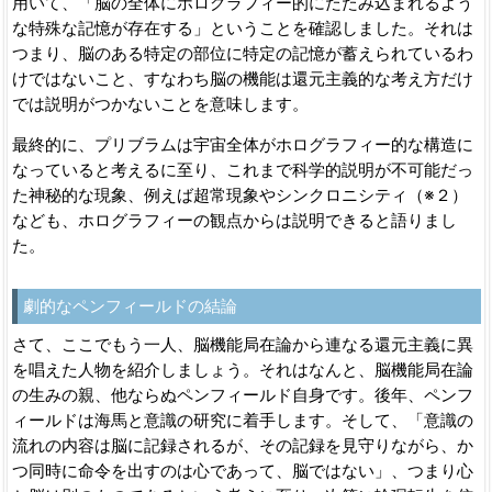
用いて、「脳の全体にホログラフィー的にたたみ込まれるよう
な特殊な記憶が存在する」ということを確認しました。それは
つまり、脳のある特定の部位に特定の記憶が蓄えられているわ
けではないこと、すなわち脳の機能は還元主義的な考え方だけ
では説明がつかないことを意味します。
最終的に、プリブラムは宇宙全体がホログラフィー的な構造に
なっていると考えるに至り、これまで科学的説明が不可能だっ
た神秘的な現象、例えば超常現象やシンクロニシティ（※２）
なども、ホログラフィーの観点からは説明できると語りまし
た。
劇的なペンフィールドの結論
さて、ここでもう一人、脳機能局在論から連なる還元主義に異
を唱えた人物を紹介しましょう。それはなんと、脳機能局在論
の生みの親、他ならぬペンフィールド自身です。後年、ペンフ
ィールドは海馬と意識の研究に着手します。そして、「意識の
流れの内容は脳に記録されるが、その記録を見守りながら、か
つ同時に命令を出すのは心であって、脳ではない」、つまり心