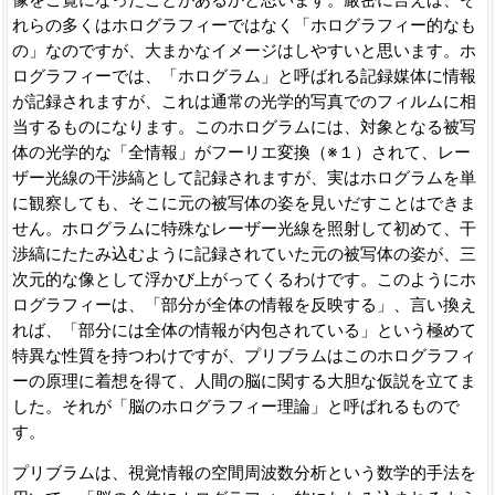
れらの多くはホログラフィーではなく「ホログラフィー的なも
の」なのですが、大まかなイメージはしやすいと思います。ホ
ログラフィーでは、「ホログラム」と呼ばれる記録媒体に情報
が記録されますが、これは通常の光学的写真でのフィルムに相
当するものになります。このホログラムには、対象となる被写
体の光学的な「全情報」がフーリエ変換（※１）されて、レー
ザー光線の干渉縞として記録されますが、実はホログラムを単
に観察しても、そこに元の被写体の姿を見いだすことはできま
せん。ホログラムに特殊なレーザー光線を照射して初めて、干
渉縞にたたみ込むように記録されていた元の被写体の姿が、三
次元的な像として浮かび上がってくるわけです。このようにホ
ログラフィーは、「部分が全体の情報を反映する」、言い換え
れば、「部分には全体の情報が内包されている」という極めて
特異な性質を持つわけですが、プリブラムはこのホログラフィ
ーの原理に着想を得て、人間の脳に関する大胆な仮説を立てま
した。それが「脳のホログラフィー理論」と呼ばれるもので
す。
プリブラムは、視覚情報の空間周波数分析という数学的手法を