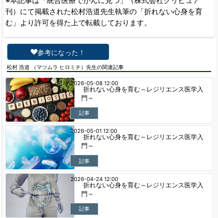
※本記事は「統合医療でがんに克つ」（株式会社クリピュア
刊）にて掲載された松村浩道先生執筆の「折れない心身を育
む」より許可を得た上で転載しております。
参考になった！
松村 浩道 （マツムラ ヒロミチ）先生の関連記事
2026-05-08 12:00
折れない心身を育む～レジリエンス医学入
門～
記事
2026-05-01 12:00
折れない心身を育む～レジリエンス医学入
門～
記事
2026-04-24 12:00
折れない心身を育む～レジリエンス医学入
門～
記事