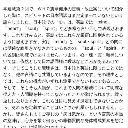
本連載第２回で、ＷＨＯ憲章健康の定義・改正案について紹介
した際に、スピリットの日本語訳はまだ定まっていないという
話をしました。日本語での「心」は、英語では「mind」
「heart」「soul」「spirit」など多様な言い回しで表現されま
す。これだけみると、英語ではこれらが厳密に区別されている
ように思えますが、実は「mind」と「soul・spirit」との間に
は明確な線引きがなされているものの、「soul」と「spirit」と
の区別は明確ではありません。つまり、心・魂・霊・精神につ
いては、依然として日本語同様に曖昧なところがあるわけで
す。そしてこうした曖昧さは、日本語と英語に限ったことでは
なく、他の言語にも共通しているようなのです。その理由とし
ては、これらの概念がいずれも測定できないものであること、
そして、そもそも人類が、これまで人間の構成について明確な
捉え方・人間観を持ってこなかったことが挙げられます。繰り
返しになりますが、これらは目に見えず測定もできないことか
ら、それらを定義することはいささか乱暴かもしれません。し
かし、皆さんもよくご存じの「病は気から」という言葉の本当
の意味は、心身を繋ぐ何らかの非物質的な身体構成要素を想定
しないことには説明がつきません。