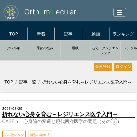
Orth
o
m
o
lecular
TOP
新着
記事
動画
ランキング
アレルギー
季節の悩み
睡眠
老化・アンチエン
メンタ
ジング
会員登録
ログイン
TOP
記事一覧
折れない心身を育む～レジリエンス医学入門～
2025-08-29
折れない心身を育む～レジリエンス医学入門～
CASE５ 心身論の変遷と現代西洋医学の問題（その③）
その他のタグ
個別の治療法