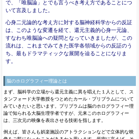
で、「唯脳論」とでも言うべき考え方であることにつ
いて言及しました。
心身二元論的な考え方に対する脳神経科学からの反証
は、このような変遷を経て、還元主義的心身一元論、
すなわち唯脳論への疑問となっていきましたが、この
流れは、これまでみてきた医学各領域からの反証のう
ち、最もドラマティックな展開を辿ることになりま
す。
脳のホログラフィー理論とは
まず、脳科学の立場から還元主義に異を唱えた１人として、ス
タンフォード大学教授をつとめたカール・プリブラムについて
みていきたいと思います。プリブラムは脳のホログラフィー理
論で知られる大脳生理学者ですが、元来このホログラフィー
は、三次元の映像を表出させる技術を指します。
例えば、皆さんも娯楽施設のアトラクションなどで立体的な映
像をご覧になったことがあるかと思います。厳密に言えば、そ