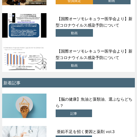
会員限定
動画
【国際オーソモレキュラー医学会より】新
型コロナウイルス感染予防について
動画
【国際オーソモレキュラー医学会より】新
型コロナウイルス感染予防について
動画
新着記事
【脳の健康】魚油と藻類油、選ぶならどち
ら？
記事
亜鉛不足を招く要因と薬剤 vol.3