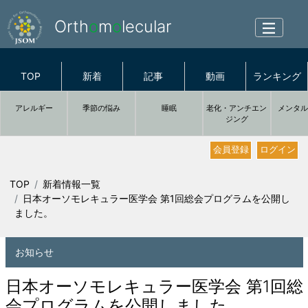
Orth
o
m
o
lecular
TOP
新着
記事
動画
ランキング
アレルギー
季節の悩み
睡眠
老化・アンチエン
メンタ
ジング
会員登録
ログイン
TOP
新着情報一覧
日本オーソモレキュラー医学会 第1回総会プログラムを公開し
ました。
お知らせ
日本オーソモレキュラー医学会 第1回総
会プログラムを公開しました。