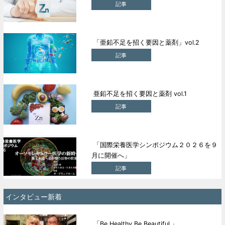
記事
「亜鉛不足を招く要因と薬剤」vol.2
記事
亜鉛不足を招く要因と薬剤 vol.1
記事
「国際栄養医学シンポジウム２０２６を９
月に開催へ」
記事
インタビュー新着
「Be Healthy,Be Beautiful.」