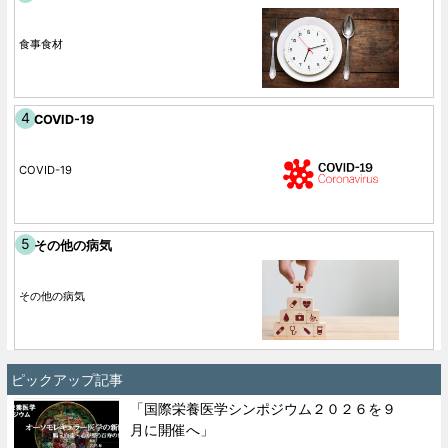
食事食材
COVID-19
COVID-19
その他の病気
その他の病気
ピックアップ記事
「国際栄養医学シンポジウム２０２６を９
月に開催へ」