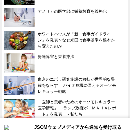
アメリカの医学部に栄養教育を義務化
ホワイトハウスが「新・食事ガイドライ
ン」を発表〜なぜ米国は食事基準を根本か
ら変えたのか
発達障害と栄養療法
東京のエボラ研究施設の移転が世界的な警
鐘をならす： バイオ危機に備えるオーソモ
レキュラー戦略
「医師と患者のためのオーソモレキュラー
医学情報」 トランプ政権が「ＭＡＨＡレポ
ート」を発表 ～私たち･･･
JSOMウェブメディアから通知を受け取る