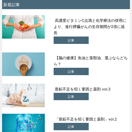
新着記事
高濃度ビタミンC点滴と化学療法の併用に
より、進行膵臓がんの生存期間が2倍に延
長
記事
【脳の健康】魚油と藻類油、選ぶならどち
ら？
記事
亜鉛不足を招く要因と薬剤 vol.3
記事
「亜鉛不足を招く要因と薬剤」vol.2
記事