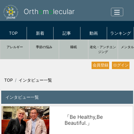
Orth
o
m
o
lecular
TOP
新着
記事
動画
ランキング
アレルギー
季節の悩み
睡眠
老化・アンチエン
メンタ
ジング
会員登録
ログイン
TOP
インタビュー一覧
インタビュー一覧
「Be Healthy,Be
Beautiful.」