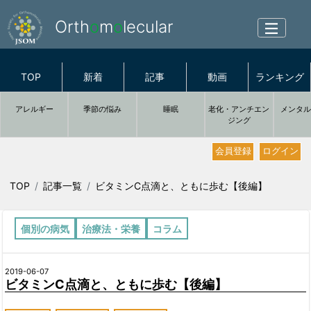
Orth
o
m
o
lecular
TOP
新着
記事
動画
ランキング
アレルギー
季節の悩み
睡眠
老化・アンチエン
メンタ
ジング
会員登録
ログイン
TOP
記事一覧
ビタミンC点滴と、ともに歩む【後編】
個別の病気
治療法・栄養
コラム
2019-06-07
ビタミンC点滴と、ともに歩む【後編】