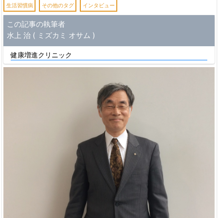
生活習慣病
その他のタグ
インタビュー
この記事の執筆者
水上 治 ( ミズカミ オサム )
健康増進クリニック