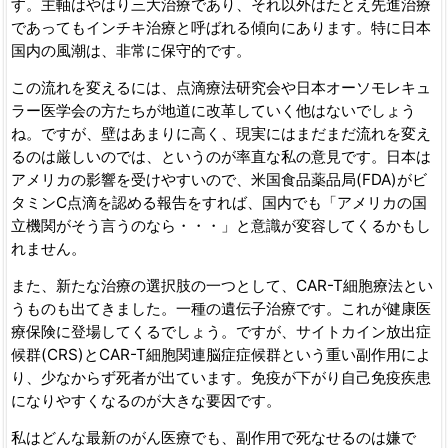
す。主軸はやはり三大治療であり、それ以外はたとえ先進治療
であってもインチキ治療と呼ばれる傾向にあります。特に日本
国内の風潮は、非常に保守的です。
この流れを変えるには、点滴療法研究会や日本オーソモレキュ
ラー医学会の方たちが地道に改革していく他はないでしょう
ね。ですが、壁はあまりに高く、現実にはまだまだ流れを変え
るのは厳しいのでは、というのが率直な私の意見です。日本は
アメリカの影響を受けやすいので、米国食品薬品局(FDA)がビ
タミンC点滴を認める報告をすれば、国内でも「アメリカの国
立機関がそう言うのなら・・・」と意識が変容してくるかもし
れません。
また、新たな治療の選択肢の一つとして、CAR-T細胞療法とい
うものも出てきました。一種の遺伝子治療です。これが健康医
療保険に登場してくるでしょう。ですが、サイトカイン放出症
候群(CRS)とCAR-T細胞関連脳症症候群という重い副作用によ
り、少なからず死者が出ています。免疫が下がり自己免疫疾患
になりやすくなるのが大きな要因です。
私はどんな最新のがん医療でも、副作用で死なせるのは嫌で