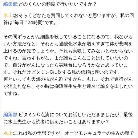
編集部
:どのくらいの頻度で行いたいですか？
水上
:おそらくどなたも賛同してくれないと思いますが、私の回
答は“毎日”“24時間”です。
その間ずっとがん細胞を殺していることになるので、我ながら
いい方法だなと。それとも過酸化水素が増えすぎて体が悲鳴を
上げるのが先でしょうか。それも実験してみないとわからない
ですね。言わずもがな、まだ誰もこんなことはしていないの
で、自分ががんになったら実験台になろうかなと思っていま
す。それだけビタミンCに対する私の信頼は厚いのです。
何といっても天然の抗がん剤ですから。もし、それで進行がん
が消えたなら、その時は柳澤厚生先生と連名で論文を出したい
ですね。
編集部
:ビタミンC点滴についてお話しいただきましたが、最後
に水上先生から読者に伝えたいことはありますか？
水上
:これは私の予想ですが、オーソモレキュラーの生みの親で