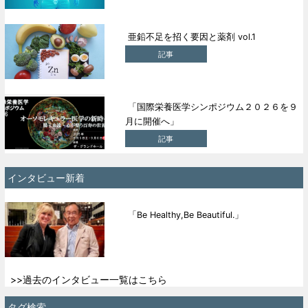
亜鉛不足を招く要因と薬剤 vol.1
記事
「国際栄養医学シンポジウム２０２６を９
月に開催へ」
記事
インタビュー新着
「Be Healthy,Be Beautiful.」
>>過去のインタビュー一覧はこちら
タグ検索