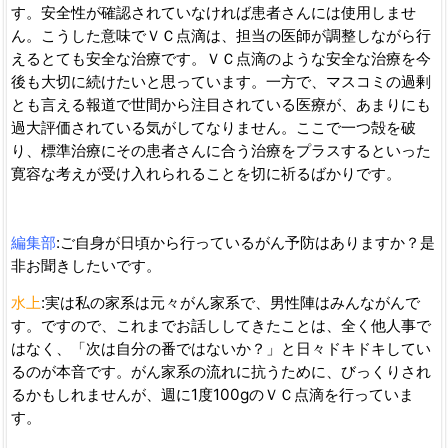
す。安全性が確認されていなければ患者さんには使用しませ
ん。こうした意味でＶＣ点滴は、担当の医師が調整しながら行
えるとても安全な治療です。ＶＣ点滴のような安全な治療を今
後も大切に続けたいと思っています。一方で、マスコミの過剰
とも言える報道で世間から注目されている医療が、あまりにも
過大評価されている気がしてなりません。ここで一つ殻を破
り、標準治療にその患者さんに合う治療をプラスするといった
寛容な考えが受け入れられることを切に祈るばかりです。
編集部
:ご自身が日頃から行っているがん予防はありますか？是
非お聞きしたいです。
水上
:実は私の家系は元々がん家系で、男性陣はみんながんで
す。ですので、これまでお話ししてきたことは、全く他人事で
はなく、「次は自分の番ではないか？」と日々ドキドキしてい
るのが本音です。がん家系の流れに抗うために、びっくりされ
るかもしれませんが、週に1度100gのＶＣ点滴を行っていま
す。