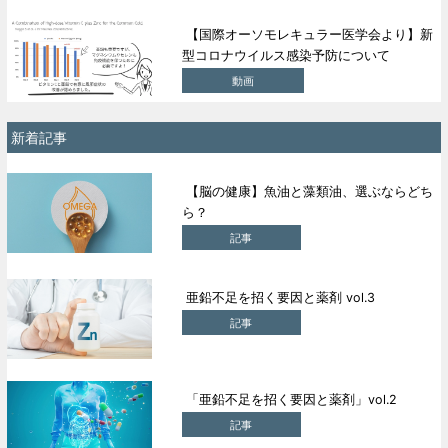
【国際オーソモレキュラー医学会より】新
型コロナウイルス感染予防について
動画
新着記事
【脳の健康】魚油と藻類油、選ぶならどち
ら？
記事
亜鉛不足を招く要因と薬剤 vol.3
記事
「亜鉛不足を招く要因と薬剤」vol.2
記事