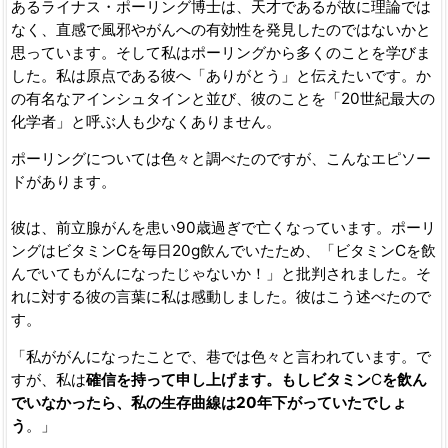
あるライナス・ポーリング博士は、天才であるが故に理論では
なく、直感で風邪やがんへの有効性を発見したのではないかと
思っています。そして私はポーリングから多くのことを学びま
した。私は原点である彼へ「ありがとう」と伝えたいです。か
の有名なアインシュタインと並び、彼のことを「20世紀最大の
化学者」と呼ぶ人も少なくありません。
ポーリングについては色々と調べたのですが、こんなエピソー
ドがあります。
彼は、前立腺がんを患い90歳過ぎで亡くなっています。ポーリ
ングはビタミンCを毎日20g飲んでいたため、「ビタミンCを飲
んでいてもがんになったじゃないか！」と批判されました。そ
れに対する彼の言葉に私は感動しました。彼はこう述べたので
す。
「私ががんになったことで、巷では色々と言われています。で
すが、私は
確信を持って申し上げます。もしビタミン
C
を飲ん
でいなかったら、私の生存曲線は
20
年下がっていたでしょ
う
。」