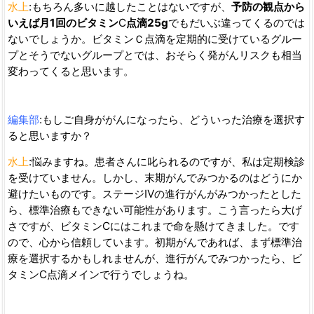
水上
:もちろん多いに越したことはないですが、
予防の観点から
いえば月
1
回のビタミン
C
点滴
25g
でもだいぶ違ってくるのでは
ないでしょうか。ビタミンＣ点滴を定期的に受けているグルー
プとそうでないグループとでは、おそらく発がんリスクも相当
変わってくると思います。
編集部
:もしご自身ががんになったら、どういった治療を選択す
ると思いますか？
水上
:悩みますね。患者さんに叱られるのですが、私は定期検診
を受けていません。しかし、末期がんでみつかるのはどうにか
避けたいものです。ステージⅣの進行がんがみつかったとした
ら、標準治療もできない可能性があります。こう言ったら大げ
さですが、ビタミンCにはこれまで命を懸けてきました。です
ので、心から信頼しています。初期がんであれば、まず標準治
療を選択するかもしれませんが、進行がんでみつかったら、ビ
タミンC点滴メインで行うでしょうね。