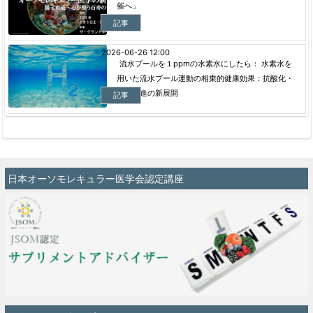
催へ」
記事
2026-06-26 12:00
流水プールを１ppmの水素水にしたら： 水素水を
用いた流水プール運動の相乗的健康効果：抗酸化・
代謝促進の新展開
記事
日本オーソモレキュラー医学会認定講座