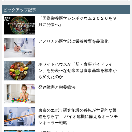
ピックアップ記事
「国際栄養医学シンポジウム２０２６を９
月に開催へ」
アメリカの医学部に栄養教育を義務化
ホワイトハウスが「新・食事ガイドライ
ン」を発表〜なぜ米国は食事基準を根本か
ら変えたのか
発達障害と栄養療法
東京のエボラ研究施設の移転が世界的な警
鐘をならす： バイオ危機に備えるオーソモ
レキュラー戦略