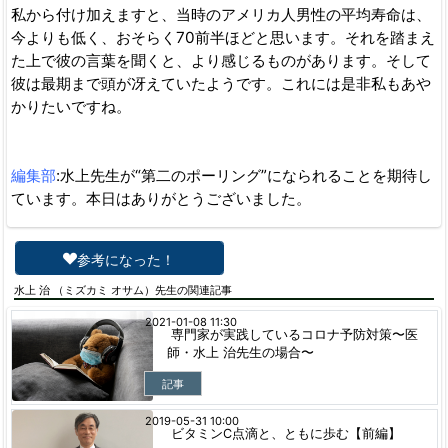
私から付け加えますと、当時のアメリカ人男性の平均寿命は、
今よりも低く、おそらく70前半ほどと思います。それを踏まえ
た上で彼の言葉を聞くと、より感じるものがあります。そして
彼は最期まで頭が冴えていたようです。これには是非私もあや
かりたいですね。
編集部
:水上先生が“第二のポーリング”になられることを期待し
ています。本日はありがとうございました。
参考になった！
水上 治 （ミズカミ オサム）先生の関連記事
2021-01-08 11:30
専門家が実践しているコロナ予防対策〜医
師・水上 治先生の場合〜
記事
2019-05-31 10:00
ビタミンC点滴と、ともに歩む【前編】