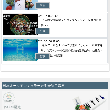
記事
2026-07-03 12:00
「国際栄養医学シンポジウム２０２６を９月に開
催へ」
記事
2026-06-26 12:00
流水プールを１ppmの水素水にしたら： 水素水を
用いた流水プール運動の相乗的健康効果：抗酸化・
代謝促進の新展開
記事
日本オーソモレキュラー医学会認定講座