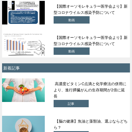
【国際オーソモレキュラー医学会より】新
型コロナウイルス感染予防について
動画
【国際オーソモレキュラー医学会より】新
型コロナウイルス感染予防について
動画
新着記事
高濃度ビタミンC点滴と化学療法の併用に
より、進行膵臓がんの生存期間が2倍に延
長
記事
【脳の健康】魚油と藻類油、選ぶならどち
ら？