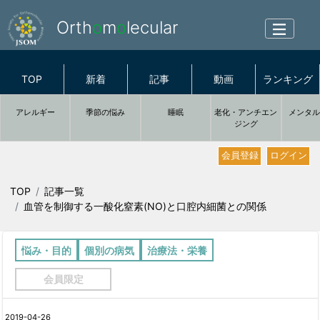
Orth
o
m
o
lecular
TOP
新着
記事
動画
ランキング
アレルギー
季節の悩み
睡眠
老化・アンチエン
メンタ
ジング
会員登録
ログイン
TOP
記事一覧
血管を制御する一酸化窒素(NO)と口腔内細菌との関係
悩み・目的
個別の病気
治療法・栄養
会員限定
2019-04-26