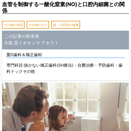
血管を制御する一酸化窒素(NO)と口腔内細菌との関
係
その他の病気
その他のタグ
歯・口腔内の健康
この記事の執筆者
大島 晃 ( オオシマ アキラ )
愛D歯科＆矯正歯科
専門科目:抜かない矯正歯科(SH療法)・自費治療・予防歯科・歯
科ドックその他