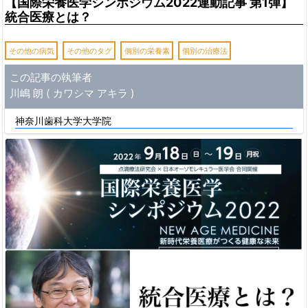
【国際栄養医学シンポジウム2022連動記事 第1弾】
統合医療とは？
その他の病気
その他のタグ
個別の栄養素
個別の治療法
この記事の執筆者
川嶋 朗 ( カワシマ アキラ )
神奈川歯科大学大学院