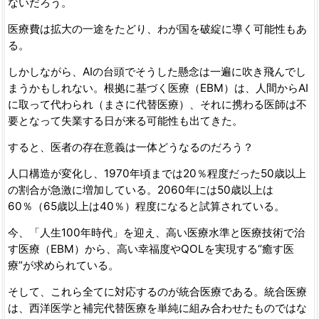
ないだろう。
医療費は拡大の一途をたどり、わが国を破綻に導く可能性もあ
る。
しかしながら、AIの台頭でそうした懸念は一遍に吹き飛んでし
まうかもしれない。根拠に基づく医療（EBM）は、人間からAI
に取って代わられ（まさに代替医療）、それに携わる医師は不
要となって失業する日が来る可能性も出てきた。
すると、医者の存在意義は一体どうなるのだろう？
人口構造が変化し、1970年頃までは20％程度だった50歳以上
の割合が急激に増加している。2060年には50歳以上は
60％（65歳以上は40％）程度になると試算されている。
今、「人生100年時代」を迎え、高い医療水準と医療技術で治
す医療（EBM）から、高い幸福度やQOLを実現する“癒す医
療”が求められている。
そして、これら全てに対応するのが統合医療である。統合医療
は、西洋医学と補完代替医療を単純に組み合わせたものではな