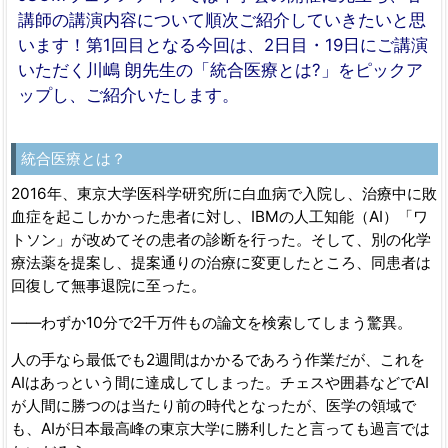
講師の講演内容について順次ご紹介していきたいと思
います！第1回目となる今回は、2日目・19日にご講演
いただく川嶋 朗先生の「統合医療とは?」をピックア
ップし、ご紹介いたします。
統合医療とは？
2016年、東京大学医科学研究所に白血病で入院し、治療中に敗
血症を起こしかかった患者に対し、IBMの人工知能（AI）「ワ
トソン」が改めてその患者の診断を行った。そして、別の化学
療法薬を提案し、提案通りの治療に変更したところ、同患者は
回復して無事退院に至った。
――わずか10分で2千万件もの論文を検索してしまう驚異。
人の手なら最低でも2週間はかかるであろう作業だが、これを
AIはあっという間に達成してしまった。チェスや囲碁などでAI
が人間に勝つのは当たり前の時代となったが、医学の領域で
も、AIが日本最高峰の東京大学に勝利したと言っても過言では