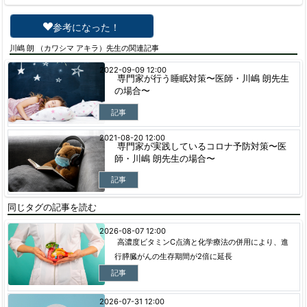
参考になった！
川嶋 朗 （カワシマ アキラ）先生の関連記事
2022-09-09 12:00
専門家が行う睡眠対策〜医師・川嶋 朗先生
の場合〜
記事
2021-08-20 12:00
専門家が実践しているコロナ予防対策〜医
師・川嶋 朗先生の場合〜
記事
同じタグの記事を読む
2026-08-07 12:00
高濃度ビタミンC点滴と化学療法の併用により、進
行膵臓がんの生存期間が2倍に延長
記事
2026-07-31 12:00