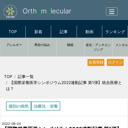
Orth
o
m
o
lecular
TOP
新着
記事
動画
ランキング
アレルギー
季節の悩み
睡眠
老化・アンチエン
メンタ
ジング
会員登録
ログイン
TOP
記事一覧
【国際栄養医学シンポジウム2022連動記事 第1弾】統合医療と
は？
個別の病気
治療法・栄養
2022-06-24