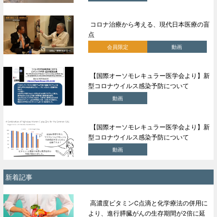
コロナ治療から考える、現代日本医療の盲
点
会員限定
動画
【国際オーソモレキュラー医学会より】新
型コロナウイルス感染予防について
動画
【国際オーソモレキュラー医学会より】新
型コロナウイルス感染予防について
動画
新着記事
高濃度ビタミンC点滴と化学療法の併用に
より、進行膵臓がんの生存期間が2倍に延