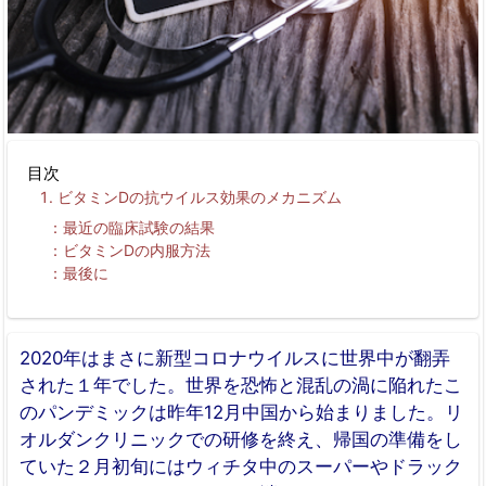
目次
ビタミンDの抗ウイルス効果のメカニズム
最近の臨床試験の結果
ビタミンDの内服方法
最後に
2020年はまさに新型コロナウイルスに世界中が翻弄
された１年でした。世界を恐怖と混乱の渦に陥れたこ
のパンデミックは昨年12月中国から始まりました。リ
オルダンクリニックでの研修を終え、帰国の準備をし
ていた２月初旬にはウィチタ中のスーパーやドラック