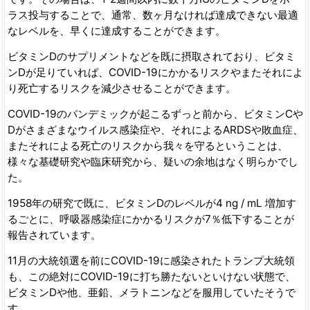
ラス投与することで、通常、数ヶ月なければ達成できない最適
なレベルを、早くに達成することができます。
ビタミンDのサプリメントなどを既に摂取されており、ビタミ
ンDが足りていれば、COVID-19にかかるリスクやまたそれによ
り死亡するリスクを減少させることができます。
COVID-19のパンデミックが起こるずっと前から、ビタミンCや
Dがさまざまなウイルス感染症や、それによるARDSや敗血症、
またそれによる死亡のリスクから我々を守るということは、
様々な基礎研究や臨床研究から、疑いの余地はなく明らかでし
た。
1958年の研究で既に、ビタミンDのレベルが4 ng / mL 増加す
るごとに、呼吸器感染症にかかるリスクが7％低下することが
報告されています。
11月の大統領選を前にCOVID-19に感染されたトランプ大統領
も、この絶対にCOVID-19に打ち勝たないといけない状態で、
ビタミンDや他、亜鉛、メラトニンなどを服用していたそうで
す。