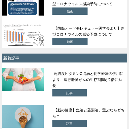
型コロナウイルス感染予防について
動画
【国際オーソモレキュラー医学会より】新
型コロナウイルス感染予防について
動画
新着記事
高濃度ビタミンC点滴と化学療法の併用に
より、進行膵臓がんの生存期間が2倍に延
長
記事
【脳の健康】魚油と藻類油、選ぶならどち
ら？
記事