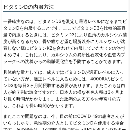
ビタミンDの内服方法
一番確実なのは、ビタミンD3を測定し最適レベルになるまでビ
タミンDを内服することです。ここでビタミンD3を比較的高容
量で内服するときには、ビタミンD3により血清のカルシウム濃
度が高くなるため、骨や歯など望む場所以外にカルシウムが沈
着しない様にビタミンK2を合わせて内服していただくのがおす
すめです。これにより、カルシウムの異所性石灰化や血管内プ
ラークへの沈着からの動脈硬化症を予防することができます。
具体的な量としては、成人ではビタミンDが適正レベルに入っ
ていない方が、適正レベルに入るためには、4000IUのビタミ
ンD3を毎日3ヶ月間摂取する必要があります。またこれらは白
人が約７割の論文ですので、日本人の様な有色人種は3ヶ月よ
り長く時間がかかります。また肥満のある方やお年寄りの方
も、これより長い時間がかかります。
またここで問題なのは、今、目の前にCOVID-19の患者さんが
いらっしゃり、急性期の介入としてビタミンDを使用する場合
です。その場合は、1-2週間以内に数十万IUのビタミンDをボー