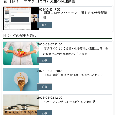
前田 陽子 （マエダ ヨウコ）先生の関連動画
2021-10-13 17:03
新型コロナとワクチンに関する海外最新情
報
動画
同じタグの記事を読む
2026-08-07 12:00
高濃度ビタミンC点滴と化学療法の併用により、進
行膵臓がんの生存期間が2倍に延長
記事
2026-07-31 12:00
【脳の健康】魚油と藻類油、選ぶならどちら？
記事
2026-05-22 12:00
パーキンソン病におけるビタミンB6欠乏
記事