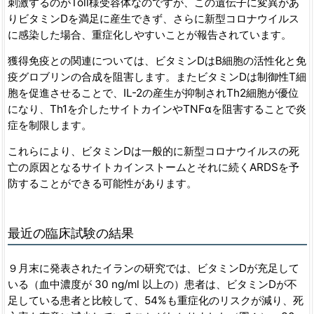
刺激するのがToll様受容体なのですが、この遺伝子に変異があ
りビタミンDを満足に産生できず、さらに新型コロナウイルス
に感染した場合、重症化しやすいことが報告されています。
獲得免疫との関連については、ビタミンDはB細胞の活性化と免
疫グロブリンの合成を阻害します。またビタミンDは制御性T細
胞を促進させることで、IL-2の産生が抑制されTh2細胞が優位
になり、Th1を介したサイトカインやTNFαを阻害することで炎
症を制限します。
これらにより、ビタミンDは一般的に新型コロナウイルスの死
亡の原因となるサイトカインストームとそれに続くARDSを予
防することができる可能性があります。
最近の臨床試験の結果
９月末に発表されたイランの研究では、ビタミンDが充足して
いる（血中濃度が 30 ng/ml 以上の）患者は、ビタミンDが不
足している患者と比較して、54%も重症化のリスクが減り、死