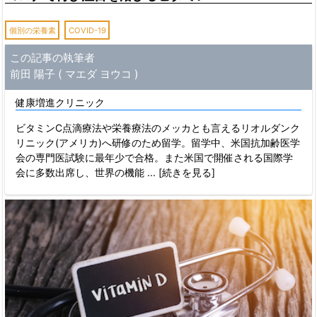
個別の栄養素
COVID-19
この記事の執筆者
前田 陽子 ( マエダ ヨウコ )
健康増進クリニック
ビタミンC点滴療法や栄養療法のメッカとも言えるリオルダンク
リニック(アメリカ)へ研修のため留学。留学中、米国抗加齢医学
会の専門医試験に最年少で合格。また米国で開催される国際学
会に多数出席し、世界の機能
... [続きを見る]