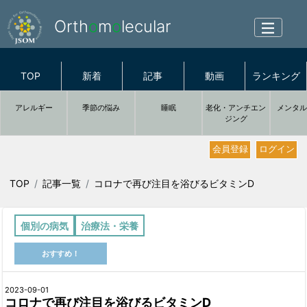
Orth
o
m
o
lecular
TOP
新着
記事
動画
ランキング
アレルギー
季節の悩み
睡眠
老化・アンチエン
メンタ
ジング
会員登録
ログイン
TOP
記事一覧
コロナで再び注目を浴びるビタミンD
個別の病気
治療法・栄養
おすすめ！
2023-09-01
コロナで再び注目を浴びるビタミンD