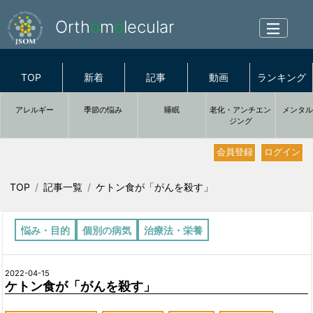
Orth
o
m
o
lecular
TOP
新着
記事
動画
ランキング
アレルギー
季節の悩み
睡眠
老化・アンチエン
メンタ
ジング
会員登録
ログイン
TOP
記事一覧
ケトン食が「がんを殺す」
悩み・目的
個別の病気
治療法・栄養
2022-04-15
ケトン食が「がんを殺す」