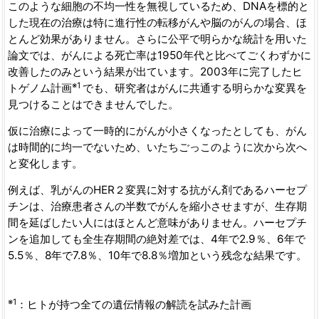
このような細胞の不均一性を無視しているため、DNAを標的と
した現在の治療は特に進行性の転移がんや脳のがんの場合、ほ
とんど効果がありません。さらに公平で明らかな統計を用いた
論文では、がんによる死亡率は1950年代と比べてごくわずかに
改善したのみという結果が出ています。2003年に完了したヒ
※1
トゲノム計画
でも、研究者はがんに共通する明らかな変異を
見つけることはできませんでした。
仮に治療によって一時的にがんが小さくなったとしても、がん
は時間的に均一でないため、いたちごっこのように次から次へ
と変化します。
例えば、乳がんのHER２変異に対する抗がん剤であるハーセプ
チンは、治療患者さんの半数でがんを縮小させますが、生存期
間を延ばしたい人にはほとんど意味がありません。ハーセプチ
ンを追加しても全生存期間の絶対差では、4年で2.9％、6年で
5.5％、8年で7.8％、10年で8.8％増加という残念な結果です。
※1
：ヒトが持つ全ての遺伝情報の解読を試みた計画