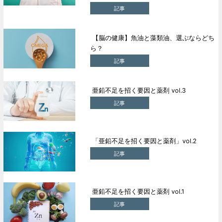
記事
【脳の健康】魚油と藻類油、選ぶならどち
ら？
記事
亜鉛不足を招く要因と薬剤 vol.3
記事
「亜鉛不足を招く要因と薬剤」vol.2
記事
亜鉛不足を招く要因と薬剤 vol.1
記事