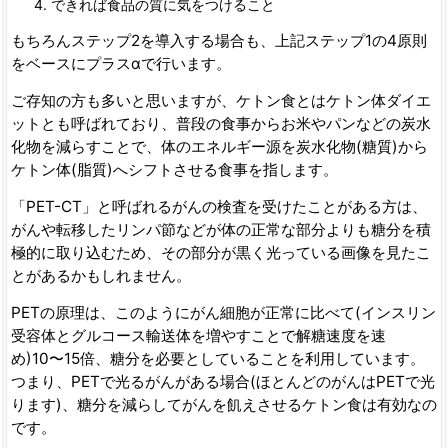
できれば食品の質に気をつけること
もちろんステップ2を導入する場合も、上記ステップ1の4原則
をベースにプラスαで行います。
ご存知の方も多いと思いますが、ケトン食とはケトン体ダイエ
ットとも呼ばれており、普段の食事からお米やパンなどの炭水
化物を減らすことで、体のエネルギー源を炭水化物(糖質)から
ケトン体(脂質)へシフトさせる食事を指します。
「PET-CT」と呼ばれるがんの検査を受けたことがある方は、
がんや転移したリンパ節などが体の正常な部分よりも糖分を積
極的に取り込むため、その部分が黒く光っている画像を見たこ
とがあるかもしれません。
PETの原理は、このようにがん細胞が正常に比べて(インスリン
受容体とグルコース輸送体を増やすことで解糖速度を速
め)10〜15倍、糖分を必要としていることを利用しています。
つまり、PETで光るがんがある場合(ほとんどのがんはPETで光
ります)、糖分を減らしてがんを飢えさせるケトン食は有効なの
です。