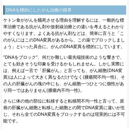
DNA
を標的にしたがん治療の限界
ケトン食ががんを餓死させる理由を理解するには、一般的な標
準治療である抗がん剤や放射線治療との違いを考えるとわかり
やすくなります。よくある抗がん剤などは、簡単に言うと「こ
のがんにはこのDNA変異があるから、この薬でブロックしまし
ょう」といった具合に、がんのDNA変異を標的にしています。
“DNAをブロック”、何だか難しい最先端技術のような響きで、
とても効きそうな印象を受けるかもしれません。しかし実際に
は、例えば一言で「肝臓がん」と言っても、がん細胞(DNA変
異)は人によって大きく異なるだけでなく(腫瘍間不均一性)、そ
の人の肝臓がんの塊の中にも、がん細胞一つひとつに個性があ
り同一ではありません(腫瘍内不均一性)。
さらに体の他の部位に転移すると転移間不均一性と言って、原
発の肝臓がん細胞と転移した細胞との間でDNA変異に違いが生
じ、それら全てのDNA変異をブロックするのは現実的には不可
能です。