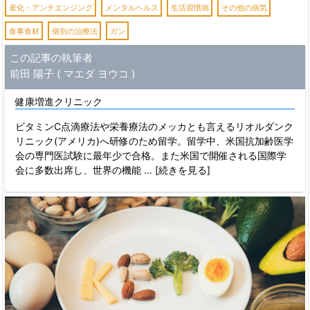
老化・アンチエンジング
メンタルヘルス
生活習慣病
その他の病気
食事食材
個別の治療法
ガン
この記事の執筆者
前田 陽子 ( マエダ ヨウコ )
健康増進クリニック
ビタミンC点滴療法や栄養療法のメッカとも言えるリオルダンク
リニック(アメリカ)へ研修のため留学。留学中、米国抗加齢医学
会の専門医試験に最年少で合格。また米国で開催される国際学
会に多数出席し、世界の機能
... [続きを見る]