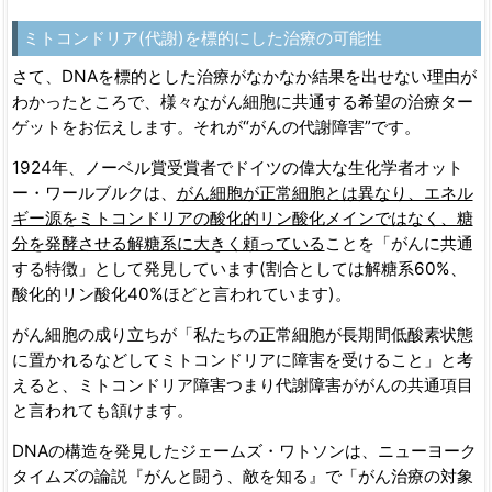
ミトコンドリア(代謝)を標的にした治療の可能性
さて、DNAを標的とした治療がなかなか結果を出せない理由が
わかったところで、様々ながん細胞に共通する希望の治療ター
ゲットをお伝えします。それが“がんの代謝障害”です。
1924年、ノーベル賞受賞者でドイツの偉大な生化学者オット
ー・ワールブルクは、
がん細胞が正常細胞とは異なり、エネル
ギー源をミトコンドリアの酸化的リン酸化メインではなく、糖
分を発酵させる解糖系に大きく頼っている
ことを「がんに共通
する特徴」として発見しています(割合としては解糖系60%、
酸化的リン酸化40%ほどと言われています)。
がん細胞の成り立ちが「私たちの正常細胞が長期間低酸素状態
に置かれるなどしてミトコンドリアに障害を受けること」と考
えると、ミトコンドリア障害つまり代謝障害ががんの共通項目
と言われても頷けます。
DNAの構造を発見したジェームズ・ワトソンは、ニューヨーク
タイムズの論説『がんと闘う、敵を知る』で「がん治療の対象