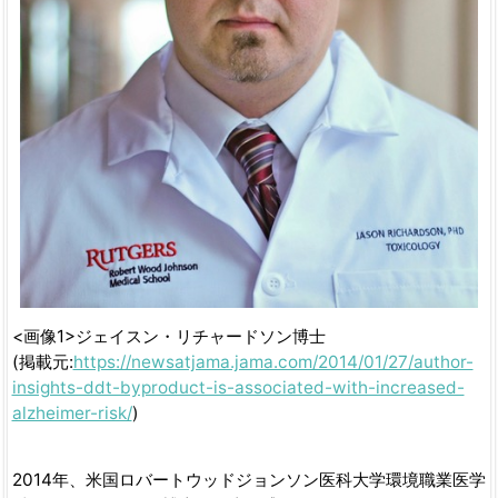
<画像1>ジェイスン・リチャードソン博士
(掲載元:
https://newsatjama.jama.com/2014/01/27/author-
insights-ddt-byproduct-is-associated-with-increased-
alzheimer-risk/
)
2014年、米国ロバートウッドジョンソン医科大学環境職業医学