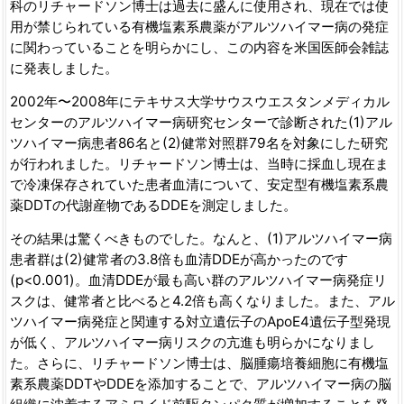
科のリチャードソン博士は過去に盛んに使用され、現在では使
用が禁じられている有機塩素系農薬がアルツハイマー病の発症
に関わっていることを明らかにし、この内容を米国医師会雑誌
に発表しました。
2002年〜2008年にテキサス大学サウスウエスタンメディカル
センターのアルツハイマー病研究センターで診断された(1)アル
ツハイマー病患者86名と(2)健常対照群79名を対象にした研究
が行われました。リチャードソン博士は、当時に採血し現在ま
で冷凍保存されていた患者血清について、安定型有機塩素系農
薬DDTの代謝産物であるDDEを測定しました。
その結果は驚くべきものでした。なんと、(1)アルツハイマー病
患者群は(2)健常者の3.8倍も血清DDEが高かったのです
(p<0.001)。血清DDEが最も高い群のアルツハイマー病発症リ
スクは、健常者と比べると4.2倍も高くなりました。また、アル
ツハイマー病発症と関連する対立遺伝子のApoE4遺伝子型発現
が低く、アルツハイマー病リスクの亢進も明らかになりまし
た。さらに、リチャードソン博士は、脳腫瘍培養細胞に有機塩
素系農薬DDTやDDEを添加することで、アルツハイマー病の脳