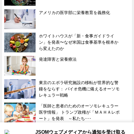
アメリカの医学部に栄養教育を義務化
ホワイトハウスが「新・食事ガイドライ
ン」を発表〜なぜ米国は食事基準を根本か
ら変えたのか
発達障害と栄養療法
東京のエボラ研究施設の移転が世界的な警
鐘をならす： バイオ危機に備えるオーソモ
レキュラー戦略
「医師と患者のためのオーソモレキュラー
医学情報」 トランプ政権が「ＭＡＨＡレポ
ート」を発表 ～私たち･･･
JSOMウェブメディアから通知を受け取る