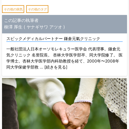
その他の病気
その他のタグ
この記事の執筆者
柳澤 厚生 ( ヤナギサワ アツオ )
スピックメディカルパートナー 鎌倉元氣クリニック
一般社団法人日本オーソモレキュラー医学会 代表理事。鎌倉元
気クリニック 名誉院長。 杏林大学医学部卒、同大学院修了。 医
学博士。杏林大学医学部内科助教授を経て、2000年〜2008年
同大学保健学部救
... [続きを見る]