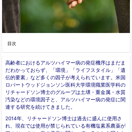
目次
高齢者におけるアルツハイマー病の発症機序はまだま
だわかっておらず、「環境」「ライフスタイル」「遺
伝的要素」など多くの因子が考えられています。米国
ロバートウッドジョンソン医科大学環境職業医学科の
リチャードソン博士のグループは土壌・重金属・水質
汚染などの環境因子と、アルツハイマー病の発症に関
連する研究を続けてきました。
2014年、リチャードソン博士は過去に盛んに使用さ
れ、現在では使用が禁じられている有機塩素系農薬が