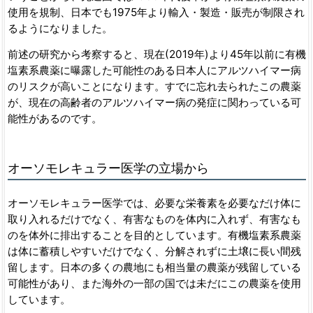
使用を規制、日本でも1975年より輸入・製造・販売が制限され
るようになりました。
前述の研究から考察すると、現在(2019年)より45年以前に有機
塩素系農薬に曝露した可能性のある日本人にアルツハイマー病
のリスクが高いことになります。すでに忘れ去られたこの農薬
が、現在の高齢者のアルツハイマー病の発症に関わっている可
能性があるのです。
オーソモレキュラー医学の立場から
オーソモレキュラー医学では、必要な栄養素を必要なだけ体に
取り入れるだけでなく、有害なものを体内に入れず、有害なも
のを体外に排出することを目的としています。有機塩素系農薬
は体に蓄積しやすいだけでなく、分解されずに土壌に長い間残
留します。日本の多くの農地にも相当量の農薬が残留している
可能性があり、また海外の一部の国では未だにこの農薬を使用
しています。