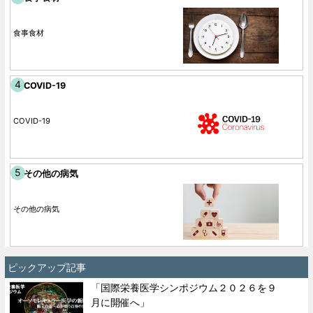
食事食材
COVID-19
COVID-19
その他の病気
その他の病気
ピックアップ記事
「国際栄養医学シンポジウム２０２６を９
月に開催へ」