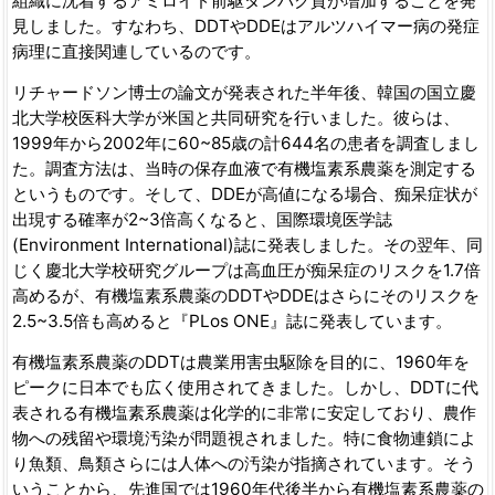
組織に沈着するアミロイド前駆タンパク質が増加することを発
見しました。すなわち、DDTやDDEはアルツハイマー病の発症
病理に直接関連しているのです。
リチャードソン博士の論文が発表された半年後、韓国の国立慶
北大学校医科大学が米国と共同研究を行いました。彼らは、
1999年から2002年に60~85歳の計644名の患者を調査しまし
た。調査方法は、当時の保存血液で有機塩素系農薬を測定する
というものです。そして、DDEが高値になる場合、痴呆症状が
出現する確率が2~3倍高くなると、国際環境医学誌
(Environment International)誌に発表しました。その翌年、同
じく慶北大学校研究グループは高血圧が痴呆症のリスクを1.7倍
高めるが、有機塩素系農薬のDDTやDDEはさらにそのリスクを
2.5~3.5倍も高めると『PLos ONE』誌に発表しています。
有機塩素系農薬のDDTは農業用害虫駆除を目的に、1960年を
ピークに日本でも広く使用されてきました。しかし、DDTに代
表される有機塩素系農薬は化学的に非常に安定しており、農作
物への残留や環境汚染が問題視されました。特に食物連鎖によ
り魚類、鳥類さらには人体への汚染が指摘されています。そう
いうことから、先進国では1960年代後半から有機塩素系農薬の