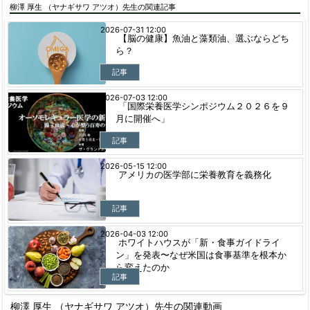
柳澤 厚生 （ヤナギサワ アツオ）先生の関連記事
2026-07-31 12:00
【脳の健康】魚油と藻類油、選ぶならどち
ら？
記事
2026-07-03 12:00
「国際栄養医学シンポジウム２０２６を９
月に開催へ」
記事
2026-05-15 12:00
アメリカの医学部に栄養教育を義務化
記事
2026-04-03 12:00
ホワイトハウスが「新・食事ガイドライ
ン」を発表〜なぜ米国は食事基準を根本か
ら変えたのか
記事
柳澤 厚生 （ヤナギサワ アツオ）先生の関連動画