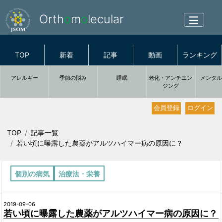
Orth
o
m
o
lecular
TOP
新着
記事
動画
ランキング
アレルギー
季節の悩み
睡眠
老化・アンチエン
メンタ
ジング
会員登録
ログイン
TOP
記事一覧
若い頃に曝露した農薬がアルツハイマー病の原因に？
個別の病気
治療法・栄養
2019-09-06
若い頃に曝露した農薬がアルツハイマー病の原因に？