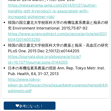
https://newsatjama.jama.com/2014/01/27/author-
insights-ddt-byproduct-is-associated-with-
increased-alzheimer-risk/
韓国の国立慶北大学校医科大学の有機塩素系農薬と痴呆の研
究 Environment International. 2015;75:87-92
https://www.sciencedirect.com/science/article/pii/S01
60412014003250
韓国の国立慶北大学校医科大学の農薬と痴呆・高血圧の研究
PLoS One. 2015 Dec 2;10(12):e0144205
https://journals.plos.org/plosone/article?
id=10.1371/journal.pone.0144205
日本の有機塩素系農薬の現状 Ann. Rep. Tokyo Metr. Inst.
Pub. Health, 64, 31-37, 2013
http://www.tokyo-
eiken.go.jp/files/archive/issue/kenkyunenpo/nenpo64/h
ashimoto.pdf
参考になった！