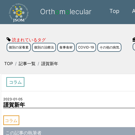
Orth
o
m
o
lecular
Top
読まれているタグ
個別の栄養素
個別の治療法
食事食材
COVID-19
その他の病気
TOP
記事一覧
謹賀新年
コラム
2023-01-05
謹賀新年
コラム
この記事の執筆者