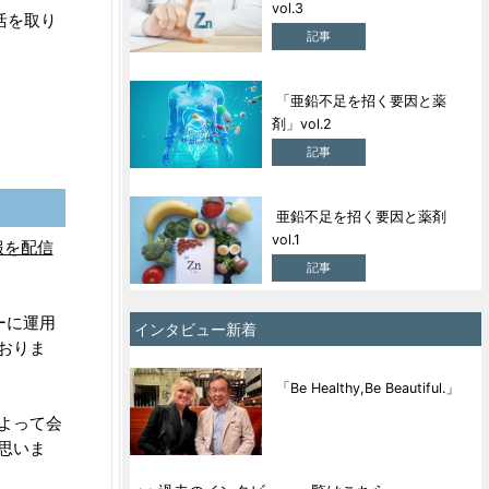
vol.3
活を取り
記事
「亜鉛不足を招く要因と薬
剤」vol.2
記事
亜鉛不足を招く要因と薬剤
vol.1
報を配信
記事
ーに運用
インタビュー新着
おりま
「Be Healthy,Be Beautiful.」
よって会
思いま