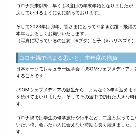
コロナ到来以降、早くも3度目の年末年始となりましたが
戻していけるように切に願っております。
そして2023年は卯年、皆さまにとって幸多き跳躍・飛躍
本年もよろしくお願いいたします。
（写真に写っているのは亥（※ブタ）と子（※ハリネズミ
コロナ禍で強まる思いと、本年度の抱負
日本オーソモレキュラー医学会『JSOMウェブメディア』と
する
ことです。
JSOMウェブメディアの誕生から、まもなく3年を迎え
を続けてまいりました。そしてその途中で訪れた大きな時
す。
コロナ禍では学生の修学旅行や行事など、二度と戻ってこ
いたい時、会いたい人に会えない時期も長く続きました。
す。