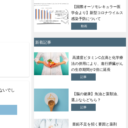
【国際オーソモレキュラー医
学会より】新型コロナウイルス
感染予防について
動画
新着記事
高濃度ビタミンC点滴と化学療
法の併用により、進行膵臓がん
の生存期間が2倍に延長
記事
ないでし
【脳の健康】魚油と藻類油、
選ぶならどちら？
記事
亜鉛不足を招く要因と薬剤