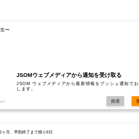
先生〜
JSOMウェブメディアから通知を受け取る
JSOM ウェブメディアから最新情報をプッシュ通知で
します。
2】中村 亮土さん授与式とショートインタビュー
拒否
ush7
2ヶ月、早割終了まで残り6日