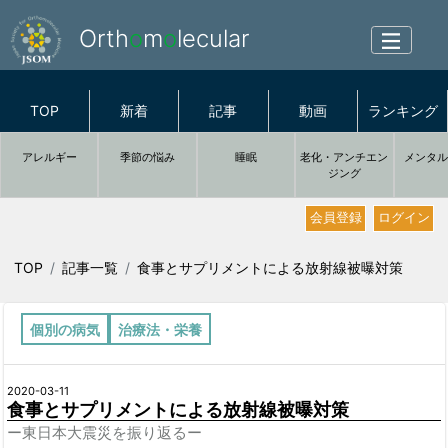
Orth
o
m
o
lecular
TOP
新着
記事
動画
ランキング
アレルギー
季節の悩み
睡眠
老化・アンチエン
メンタ
ジング
会員登録
ログイン
TOP
記事一覧
食事とサプリメントによる放射線被曝対策
個別の病気
治療法・栄養
2020-03-11
食事とサプリメントによる放射線被曝対策
ー東日本大震災を振り返るー