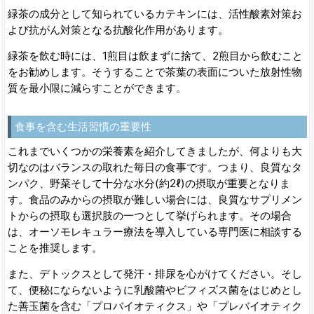
緑茶の成分として知られているカテキンには、活性酸素対策お
よび抗がん対策となる抗酸化作用があります。
緑茶を飲む時には、1煎目は飲まずに捨て、2煎目から飲むこと
をお勧めします。そうすることで茶葉の表面についた放射性物
質を最小限に減らすことができます。
食事を含む生活習慣の重要性
これまでいくつかの栄養素を紹介してきましたが、何よりも大
切なのはバランスの取れた毎日の食事です。つまり、良質なタ
ンパク、野菜そして十分な水分(約2ℓ)の摂取が重要となりま
す。食品のみからの摂取が難しい場合には、良質なサプリメン
トからの摂取も選択肢の一つとして挙げられます。その場合
は、オーソモレキュラー療法を導入している専門医に相談する
ことを推奨します。
また、デトックスとして発汗・排尿を心がけてください。そし
て、便秘にならないように乳酸菌やビフィズス菌をはじめとし
た善玉菌を含む「プロバイオティクス」や「プレバイオティク