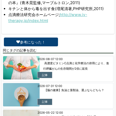
の本』(青木晃監修,マーブルトロン,2011)
キチンと体から毒を出す食(増尾清著,PHP研究所,2011)
点滴療法研究会ホームページ;
http://www.iv-
therapy.jp/index.html
参考になった！
同じタグの記事を読む
2026-08-07 12:00
高濃度ビタミンC点滴と化学療法の併用により、進
行膵臓がんの生存期間が2倍に延長
記事
2026-07-31 12:00
【脳の健康】魚油と藻類油、選ぶならどちら？
記事
2026-05-22 12:00