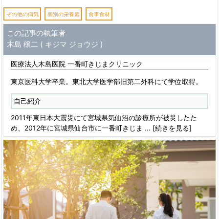
その他の病気
個別の栄養素
食事食材
この記事の執筆者
木島 穣二 ( キジマ ジョウジ )
医療法人木島医院 一番町きじまクリニック
東京医科大学卒業。東北大学医学部旧第二外科にて学位取得。
自己紹介
2011年東日本大震災にて宮城県気仙沼の診療所が被災したた
め、2012年に宮城県仙台市に一番町きじま
... [続きを見る]