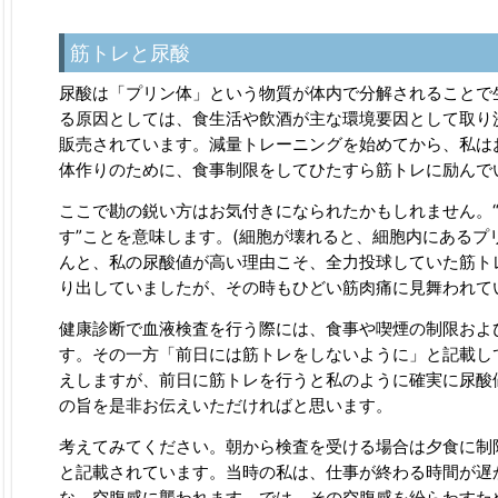
筋トレと尿酸
尿酸は「プリン体」という物質が体内で分解されることで
る原因としては、食生活や飲酒が主な環境要因として取り
販売されています。減量トレーニングを始めてから、私は
体作りのために、食事制限をしてひたすら筋トレに励んで
ここで勘の鋭い方はお気付きになられたかもしれません。“
す”ことを意味します。(細胞が壊れると、細胞内にあるプ
んと、私の尿酸値が高い理由こそ、全力投球していた筋ト
り出していましたが、その時もひどい筋肉痛に見舞われて
健康診断で血液検査を行う際には、食事や喫煙の制限およ
す。その一方「前日には筋トレをしないように」と記載し
えしますが、前日に筋トレを行うと私のように確実に尿酸
の旨を是非お伝えいただければと思います。
考えてみてください。朝から検査を受ける場合は夕食に制
と記載されています。当時の私は、仕事が終わる時間が遅
な、空腹感に襲われます。では、その空腹感を紛らわすた