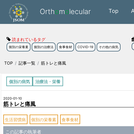
Orth
o
m
o
lecular
Top
読まれているタグ
個別の栄養素
個別の治療法
食事食材
COVID-19
その他の病気
TOP
記事一覧
筋トレと痛風
個別の病気
治療法・栄養
2020-01-10
筋トレと痛風
生活習慣病
個別の栄養素
食事食材
この記事の執筆者