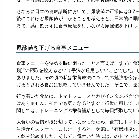
ちなみに日本の健康診断において、尿酸値の正常値は3.7～7.
後にこれほど尿酸値が上がることを考えると、日常的に尿
ろで、薬は飲まずに食事療法を行いながら尿酸値を下げつ
尿酸値を下げる食事メニュー
食事メニューを決める時に困ったことと言えば、すでに食
類)”の摂取を控えるという手法が通用しないことでした
ありました。その頃の私は栄養療法についての勉強を今ほ
げるとされる食品は摂取していませんでした。そこで、逆
行き着いた食材は、トマトジュースとカゼインタンパクで
はありません。それでも気になるとすぐに行動に移してし
関しては、トレーニングの栄養補給として毎日摂取してい
大食いの習慣が抜け切っていなかったため、食前にトマトジュー
生活からスタートしました。すると、次第に「有機栽培の
て飲み始めました。そして、気付いた時にはこのトマトピ