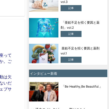
vol.3
記事
「亜鉛不足を招く要因と薬
剤」vol.2
記事
亜鉛不足を招く要因と薬剤
vol.1
座って
記事
か。ご
インタビュー新着
動は欠
ないだ
「Be Healthy,Be Beautiful.」
ェブサ