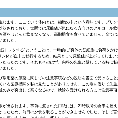
生じます。ここでいう体内とは、細胞の中という意味です。プリン
沙汰されており、世間では尿酸値が気になる方向けのアルコール飲
お酒をほとんど飲まなくなり、高脂肪食も食べていません。全ては
いました。
筋トレをする”ということは、一時的に“身体の筋細胞に負荷をか
リン体が血中に移行するため、結果として尿酸値が上がってしまいま
レだったのです。それもそのはず、内科の先生と話している時に私
いました。
び常用薬の服薬に関しての注意事項などの説明を書面で受けること
ている医療機関を私は見たことがありません。この場を借りて先生
値のみが突出して高くなるので、検診を受けられる方には注意事項
限が出されます。事前に渡された用紙には、21時以降の食事を控え
かったため、前日の夕食を取ることができませんでした。そして言
めに何をするか。そうです、筋トレです。