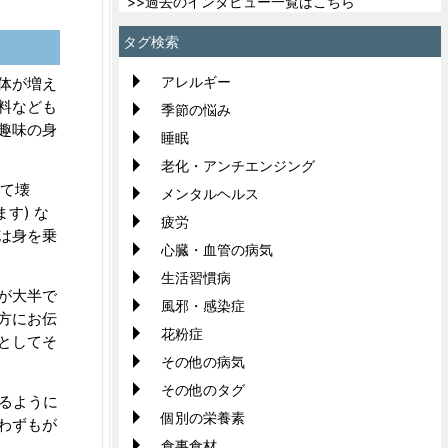
>>過去のインタビュー一覧はこちら
タグ検索
アレルギー
体が増え
料なども
季節の悩み
趣味の身
睡眠
老化・アンチエンジング
けて壊
メンタルヘルス
す) な
疲労
は身を乗
心臓・血管の病気
生活習慣病
が大半で
風邪・感染症
方にお伝
花粉症
としてそ
その他の病気
その他のタグ
るように
個別の栄養素
わずもが
食事食材