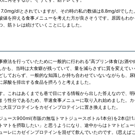
0mg/dlとされていますが、その時の私の数値は8.8mg/dlでし
酸値を抑える食事メニューを考えた方が良さそうです。原因もわか
つ、筋トレは続けていくことにしました。
事療法を行っていたために一般的に行われる“高プリン体食(お酒や
。しかも、当時は大食癖が残っていて、量を減らさずに質を変えてい
どしておらず、一般的な知識しか持ち合わせていないながらも、尿
に尿酸を排出する食品を摂ろうと考えました。
す。これはあくまでも巷で目にする情報から出した答えなので、明
まう性分であるため、早速食事メニューに取り入れ始めました。カ
た大豆プロテインをカゼインプロテインに置き換えました。
ス900ml(市販の無塩トマトジュースボトル1本分)を2本(計1.8
トマトを摂取したい」と思うようになり、途中からはトマトピュー
ューレにカゼインプロテインを混ぜて飲んでいたのです。(思えば