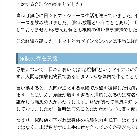
に対する合理化の始まりでした)
当時は無心に日々トマトジュース生活を送っていました。
ュースを飲み続けました。(飲み放題ということもあり) 
しておりません)今思えば何とも根拠の薄い食事療法でした
この経験を踏まえ「トマトとカゼインタンパクは本当に尿
尿酸の存在意義
尿酸について、日本においては“老廃物”というマイナス
す。人間は抗酸化物質であるビタミンCを体内で作ること
言い換えると、人間が進化する段階で尿酸を獲得した代償
ます。とはいえ、尿酸が増えすぎると痛風になるのは有名
誰かしら痛風の人がいたりします。(私が初めて痛風を知っ
しておりましたが、当時は何のことだかわからずに首を傾
つまり、尿酸値が下がれば身体の抗酸化力も低下、はたま
ではなく、上げ過ぎずに上手に付き合っていく必要があり