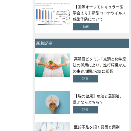
【国際オーソモレキュラー医
学会より】新型コロナウイルス
感染予防について
動画
新着記事
高濃度ビタミンC点滴と化学療
法の併用により、進行膵臓がん
の生存期間が2倍に延長
記事
【脳の健康】魚油と藻類油、
選ぶならどちら？
記事
亜鉛不足を招く要因と薬剤