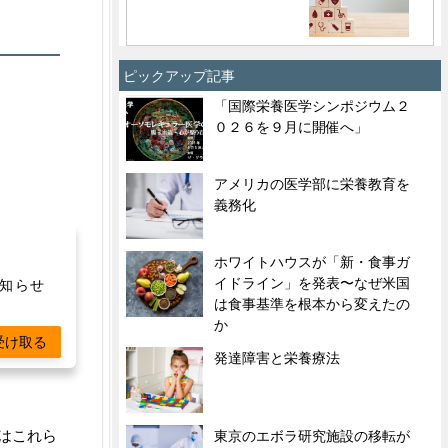
ピックアップ記事
「国際栄養医学シンポジウム２
０２６を９月に開催へ」
アメリカの医学部に栄養教育を
義務化
ホワイトハウスが「新・食事ガ
イドライン」を発表〜なぜ米国
お知らせ
は食事基準を根本から変えたの
か
受け取る
発達障害と栄養療法
はこれら
東京のエボラ研究施設の移転が