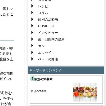
レシピ
た。筋トレ
コラム
ったとこ
個別の治療法
COVID-19
インタビュー
歯・口腔内の健康
ガン
肉類・卵
エッセイ
く必要も
酸値を上
ペットの健康
キーワードランキング
確な根拠
ゼインに
個別の栄養素
個別の栄養素
ℓ)飲む
レを作っ
これが食