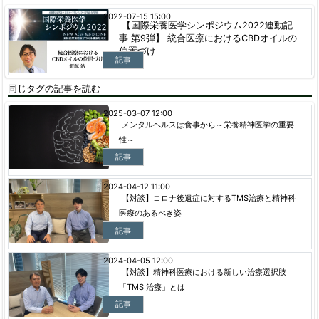
2022-07-15 15:00
【国際栄養医学シンポジウム2022連動記
事 第9弾】 統合医療におけるCBDオイルの
位置づけ
記事
同じタグの記事を読む
2025-03-07 12:00
メンタルヘルスは食事から～栄養精神医学の重要
性～
記事
2024-04-12 11:00
【対談】コロナ後遺症に対するTMS治療と精神科
医療のあるべき姿
記事
2024-04-05 12:00
【対談】精神科医療における新しい治療選択肢
「TMS 治療」とは
記事