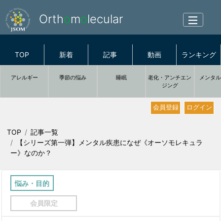
Orth
o
m
o
lecular
TOP
新着
記事
動画
ランキング
アレルギー
季節の悩み
睡眠
老化・アンチエン
メンタ
ジング
会員登録
ログイン
TOP
記事一覧
【シリーズ第一弾】メンタル疾患になぜ《オーソモレキュラ
ー》なのか？
悩み・目的
会員限定