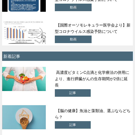
動画
【国際オーソモレキュラー医学会より】新
型コロナウイルス感染予防について
動画
新着記事
高濃度ビタミンC点滴と化学療法の併用に
より、進行膵臓がんの生存期間が2倍に延
長
記事
【脳の健康】魚油と藻類油、選ぶならどち
ら？
記事