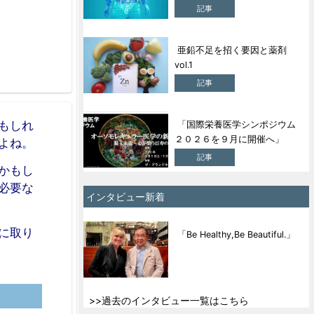
記事
亜鉛不足を招く要因と薬剤
vol.1
記事
もしれ
「国際栄養医学シンポジウム
２０２６を９月に開催へ」
よね。
記事
かもし
必要な
インタビュー新着
に取り
「Be Healthy,Be Beautiful.」
>>過去のインタビュー一覧はこちら