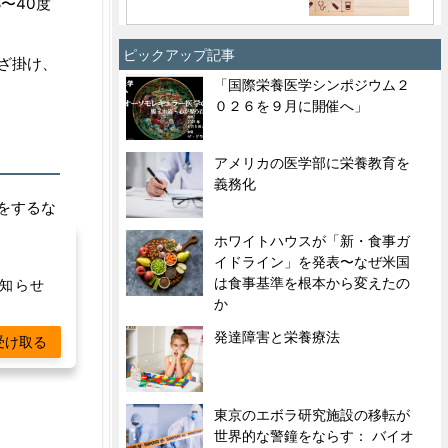
〜40度
ピックアップ記事
ざ掛け、
「国際栄養医学シンポジウム２
０２６を９月に開催へ」
アメリカの医学部に栄養教育を
義務化
をするな
慣に取り
ホワイトハウスが「新・食事ガ
イドライン」を発表〜なぜ米国
は食事基準を根本から変えたの
お知らせ
か
発達障害と栄養療法
受け取る
東京のエボラ研究施設の移転が
世界的な警鐘をならす： バイオ