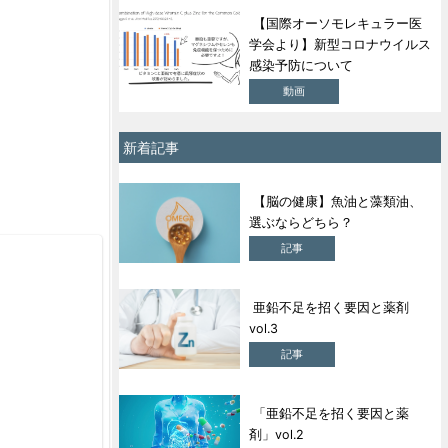
【国際オーソモレキュラー医
学会より】新型コロナウイルス
感染予防について
動画
新着記事
【脳の健康】魚油と藻類油、
選ぶならどちら？
記事
亜鉛不足を招く要因と薬剤
vol.3
記事
「亜鉛不足を招く要因と薬
剤」vol.2