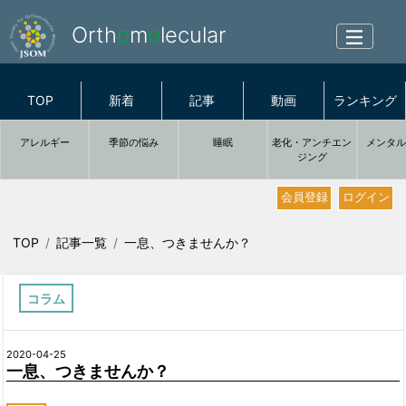
Orth
o
m
o
lecular
TOP
新着
記事
動画
ランキング
アレルギー
季節の悩み
睡眠
老化・アンチエン
メンタ
ジング
会員登録
ログイン
TOP
記事一覧
一息、つきませんか？
コラム
2020-04-25
一息、つきませんか？