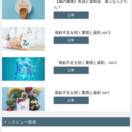
【脳の健康】魚油と藻類油、選ぶならどち
ら？
記事
亜鉛不足を招く要因と薬剤 vol.3
記事
「亜鉛不足を招く要因と薬剤」vol.2
記事
亜鉛不足を招く要因と薬剤 vol.1
記事
インタビュー新着